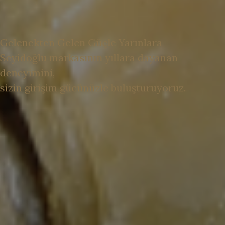
Gelenekten Gelen
Güçle Yarınlara
Seyidoğlu markasının yıllara dayanan
deneyimini,
sizin girişim gücünüzle buluşturuyoruz.